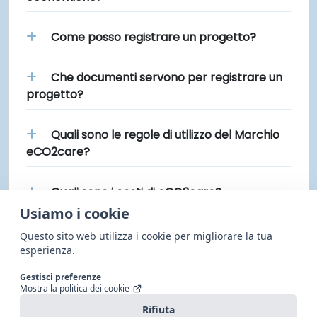
Come posso registrare un progetto?
Che documenti servono per registrare un
progetto?
Quali sono le regole di utilizzo del Marchio
eCO2care?
Quali sono i costi di eCO2care?
Usiamo i cookie
Cosa si intende con VER OPZIONATI?
Questo sito web utilizza i cookie per migliorare la tua
esperienza.
Gestisci preferenze
Seguici sui canali social
Mostra la politica dei cookie
Rifiuta