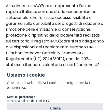
Attualmente, eCO2care rappresenta l’unico
registro italiano, con una storia accademica ed
istituzionale, che fornisce accesso, visibilità e
garanzia sulla contabilità dei progetti di riduzione o
rimozione delle emissioni e di conservazione,
protezione o ripristino della biodiversità realizzati
sul territorio. Il registro eCO2care si sta adeguando
alle disposizioni del regolamento europeo CRCF
(Carbon Remover Certainty Framework,
Regolamento (UE) 2024/3012), che dal 2024
stabilisce il quadro volontario di certificazione UE
per le rimozioni di carbonio, il carbon farming e lo
Usiamo i cookie
stoccaggio in prodotti, con regole operative
adottate dalla Commissione Europea nel 2025 e
Questo sito web utilizza i cookie per migliorare la tua
esperienza.
metodologie in vigore dal 2026, e supporta
standard volontari sia per il carbonio che per le
Gestisci preferenze
unità di biodiversità, in linea anche con il Kunming-
Mostra la politica dei cookie
Montreal Global Biodiversity Framework per
Rifiuta