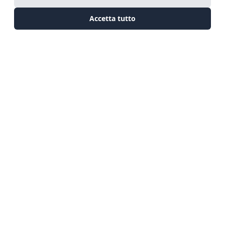
invertire la perdita di biodiversità entro il 2030.
Accetta tutto
Ecco il nostro team:
Scopri i membri del
nostro
Team di Ricerca